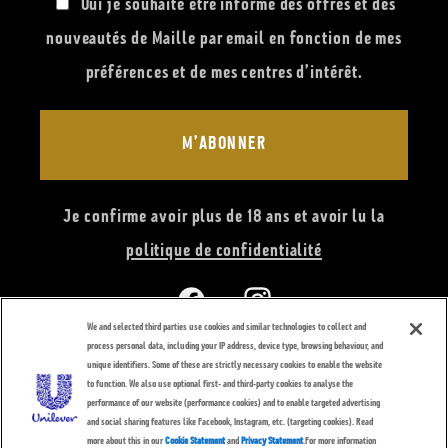
Oui je souhaite être informé des offres et des
nouveautés de Maille par email en fonction de mes
préférences et de mes centres d’intérêt.
M’ABONNER
Je confirme avoir plus de 18 ans et avoir lu la
politique de confidentialité
Facebook
Instagram
We and selected third parties use cookies and similar technologies to collect and
process personal data, including your IP address, device type, browsing behaviour, and
unique identifiers. Some of these are strictly necessary cookies to enable the website
to function. We also use optional first- and third-party cookies to analyse the
performance of our website (performance cookies) and to enable targeted advertising
Moyens
and social sharing features like Facebook, Instagram, etc. (targeting cookies). Read
more about this in our
Cookie Statement
and
Privacy Statement
.For more information