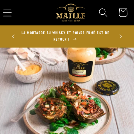
Ignorer et
passer au
Panier
contenu
UX 100
LA MOUTARDE AU WHISKY ET POIVRE FUMÉ EST DE
RETOUR !