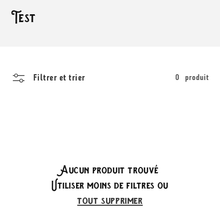
C
Test
o
l
l
Filtrer et trier
0 produit
e
c
t
i
o
Aucun produit trouvé
Utiliser moins de filtres ou
n
tout supprimer
: