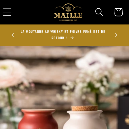
Ignorer et
passer au
Panier
contenu
UX 100
LA MOUTARDE AU WHISKY ET POIVRE FUMÉ EST DE
RETOUR !