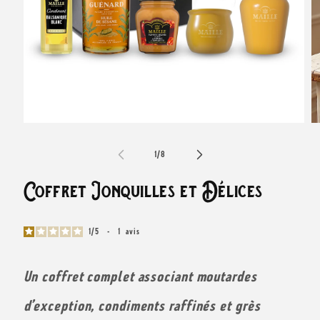
Ouvrir
Ou
le
le
média
m
de
1
/
8
1
2
dans
d
une
u
Coffret Jonquilles et Délices
fenêtre
fe
modale
m
1
/
5
-
1
avis
Un coffret complet associant moutardes
d’exception, condiments raffinés et grès