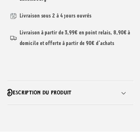
Délices
Délices
Livraison sous 2 à 4 jours ouvrés
Livraison à partir de 3,99€ en point relais, 8,90€ à
domicile et offerte à partir de 90€ d'achats
C
Description du produit
o
n
t
e
n