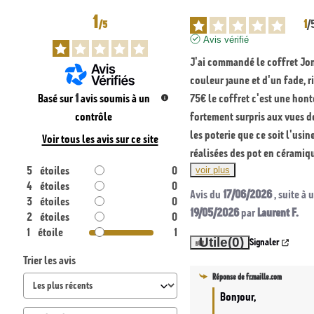
u
1
1
/
/
5
r
Avis vérifié
é
J'ai commandé le coffret Jonq
d
couleur jaune et d'un fade, rie
u
Basé sur
1
avis soumis à un
75€ le coffret c'est une honte,
c
contrôle
fortement surpris aux vues de
les poterie que ce soit l'usine
t
Voir tous les avis sur ce site
réalisées des pot en céramiqu
i
5
étoiles
0
voir plus
b
4
étoiles
0
Avis du
17/06/2026
, suite à
l
3
étoiles
0
19/05/2026
par
Laurent F.
2
étoiles
0
e
1
étoile
1
Utile
(0)
Signaler
Trier les avis
Réponse de
fr.maille.com
Bonjour,
