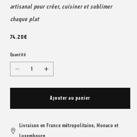
artisanal pour créer, cuisiner et sublimer
chaque plat
Prix
74.20€
habituel
Quantité
Réduire
Augmenter
la
la
quantité
quantité
Ajouter au panier
de
de
Coffret
Coffret
Jonquilles
Jonquilles
Livraison en France métropolitaine, Monaco et
et
et
Luxembourg