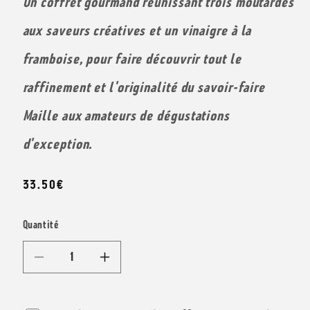
Un coffret gourmand réunissant trois moutardes
aux saveurs créatives et un vinaigre à la
framboise, pour faire découvrir tout le
raffinement et l'originalité du savoir-faire
Maille aux amateurs de dégustations
d'exception.
Prix
33.50€
habituel
Quantité
Réduire
Augmenter
la
la
quantité
quantité