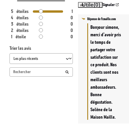
Utile
(0)
Signaler
i
5
étoiles
1
b
4
étoiles
0
Réponse de
fr.maille.com
l
3
étoiles
0
Bonjour simone, 
2
étoiles
0
e
merci d'avoir pris 
1
étoile
0
le temps de 
Trier les avis
partager votre 
satisfaction sur 
ce produit. Nos 
clients sont nos 
meilleurs 
ambassadeurs. 
Bonne 
dégustation. 

Solène de la 
Maison Maille.