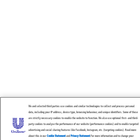
We and selected third parties use cookies and similar technologies to collect and process personal
data, including your IP address, device type, browsing behaviour, and unique identifiers. Some of these
are strictly necessary cookies to enable the website to function. We also use optional first- and third-
party cookies to analyse the performance of our website (performance cookies) and to enable targeted
advertising and social sharing features like Facebook, Instagram, etc. (targeting cookies). Read more
about this in our
Cookie Statement
and
Privacy Statement
.For more information and to change your