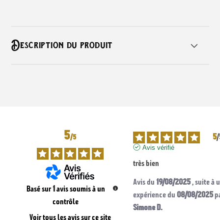
C
Description du produit
o
n
t
e
n
u
5
5
/
/
5
r
Avis vérifié
é
très bien
d
Avis du
19/08/2025
, suite à 
u
Basé sur
1
avis soumis à un
expérience du
08/08/2025
p
c
contrôle
Simone D.
t
Voir tous les avis sur ce site