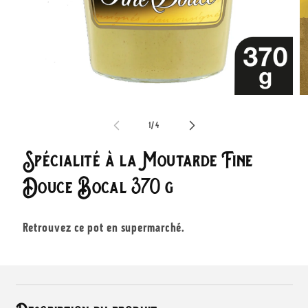
Ouvrir
Ou
le
le
média
m
de
1
/
4
1
2
dans
d
une
u
Spécialité à la Moutarde Fine
fenêtre
fe
modale
m
Douce Bocal 370 g
Retrouvez ce pot en supermarché.
C