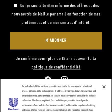
Oui je souhaite être informé des offres et des
nouveautés de Maille par email en fonction de mes
préférences et de mes centres d’intérêt.
M’ABONNER
Je confirme avoir plus de 18 ans et avoir lu la
politique de confidentialité
Facebook
Instagram
We and selected third parties use cookies and similar technologies to collect and
process personal data, including your IP address, device type, browsing behaviour, and
unique identifiers. Some of these are strictly necessary cookies to enable the website
to function. We also use optional first- and third-party cookies to analyse the
performance of our website (performance cookies) and to enable targeted advertising
Moyens
and social sharing features like Facebook, Instagram, etc. (targeting cookies). Read