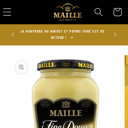
Ignorer et
passer au
Panier
contenu
UX 100
LA MOUTARDE AU WHISKY ET POIVRE FUMÉ EST DE
RETOUR !
Passer aux
informations
produits